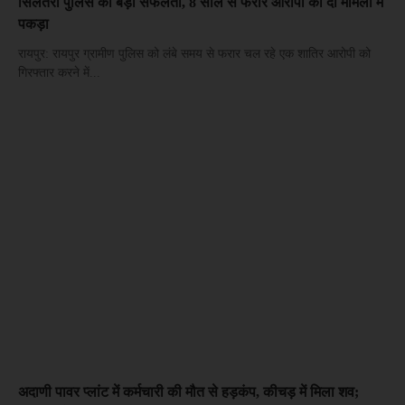
सिलतरा पुलिस की बड़ी सफलता, 8 साल से फरार आरोपी को दो मामलों में
पकड़ा
रायपुर: रायपुर ग्रामीण पुलिस को लंबे समय से फरार चल रहे एक शातिर आरोपी को
गिरफ्तार करने में...
अदाणी पावर प्लांट में कर्मचारी की मौत से हड़कंप, कीचड़ में मिला शव;