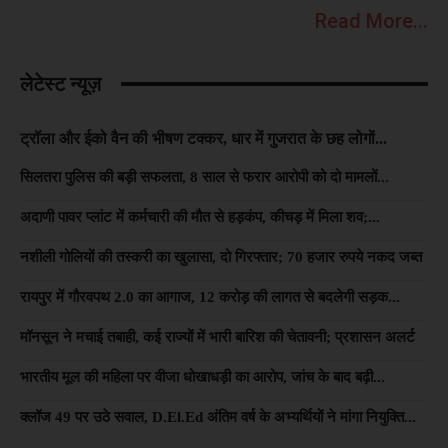
Read More...
लेटेस्ट न्यूज़
ट्रॉला और ईको वैन की भीषण टक्कर, धार में गुजरात के छह लोगों...
सिलतरा पुलिस की बड़ी सफलता, 8 साल से फरार आरोपी को दो मामलों...
अदाणी पावर प्लांट में कर्मचारी की मौत से हड़कंप, कीचड़ में मिला शव;...
नशीली गोलियों की तस्करी का खुलासा, दो गिरफ्तार; 70 हजार रुपये नकद जब्त
रायपुर में गौरवपथ 2.0 का आगाज, 12 करोड़ की लागत से बदलेगी सड़क...
मॉनसून ने मचाई तबाही, कई राज्यों में भारी बारिश की चेतावनी; प्रशासन अलर्ट
भारतीय मूल की महिला पर वीजा धोखाधड़ी का आरोप, जांच के बाद बढ़ी...
रितेश पांडे और हिमानी
रितेश पांडे और शिल्पी
भोजपुरी स्टा
क्लॉज 49 पर उठे सवाल, D.El.Ed अंतिम वर्ष के अभ्यर्थियों ने मांगा नियुक्ति...
सिंह का धमाकेदार
राज का सैड सॉन्ग “रे
सिंह और नम्रता