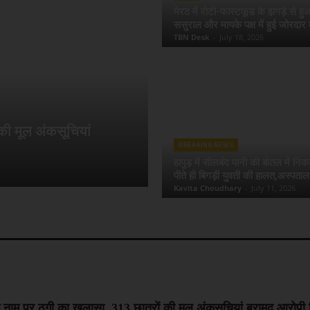
मेरठ में रोटी-फास्टफूड के झगड़े से ह
ससुराल और मायके पक्ष में हुई जोरदार 
TBN Desk
-
July 18, 2026
 की मूल अंकसूचियां
BREAKING NEWS
हापुड़ में सीलबंद पानी की बोतल में निक
पीते ही बिगड़ी युवती की हालत,अस्पताल मे
Kavita Choudhary
-
July 11, 2026
 के नाम पर ठगी का खुलासा, 313 छात्रों की मूल अंकसूचियां बरामद,आरोपी 