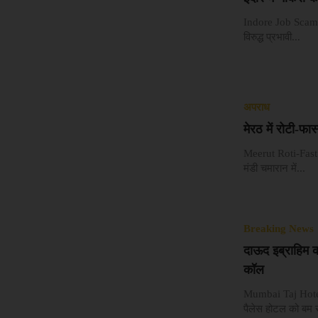
Indore Job Scam भोप
विरुद्ध प्रभावी...
अपराध
मेरठ में रोटी-फा
Meerut Roti-Fast f
मंडी चमारान में...
Breaking News
दाऊद इब्राहिम क
कॉल
Mumbai Taj Hotel
पैलेस होटल को बम से