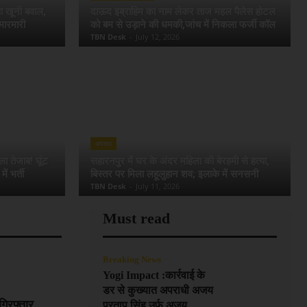
ुआ खूनी बवाल,
दाऊद इब्राहिम का नाम लेकर ताज महल पैलेस होटल
मारमारी
को बम से उड़ाने की धमकी,जांच में निकला फर्जी कॉल
TBN Desk
-
July 12, 2026
अपराध
ला तेजाब! घूंट
सहारनपुर में घर के अंदर महिला की बेरहमी से हत्या,
ं भर्ती
बिस्तर पर मिला लहूलुहान शव; इलाके में सनसनी
TBN Desk
-
July 11, 2026
Must read
Breaking News
Yogi Impact :कार्रवाई के
डर से कुख्यात अपराधी अजय
गिरफ्तार
प्रताप सिंह उर्फ अजय