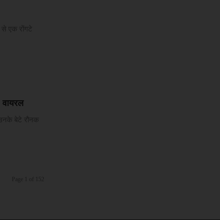
से एक रोंगटे
O वायरल
 उनके बेटे रौनक
Page 1 of 152