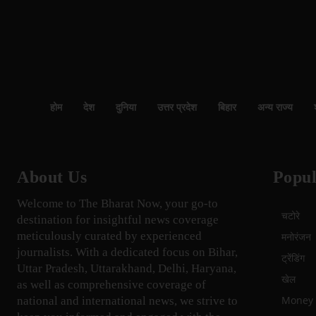
होम
देश
दुनिया
उत्तर प्रदेश
बिहार
अन्य राज्य
About Us
Popul
Welcome to The Bharat Now, your go-to
चटोरे
destination for insightful news coverage
meticulously curated by experienced
मनोरंजन
journalists. With a dedicated focus on Bihar,
ट्रेंडिंग
Uttar Pradesh, Uttarakhand, Delhi, Haryana,
खेल
as well as comprehensive coverage of
Money म
national and international news, we strive to