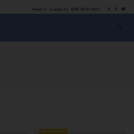
About Us
Contact Us
DPR NEWS RSS
किसानी
लाइफ स्टाइल
स्वास्थ्य
आस्था
चटोरे
ब्लॉग
अन्य
BREAKING NEWS