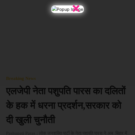
×
Breaking News
एलजेपी नेता पशुपति पारस का दलितों
के हक में धरना प्रदर्शन,सरकार को
दी खुली चुनौती
Pashupati Paras : लोक जनशक्ति पार्टी के नेता पशुपति पारस ने अब बिहार में