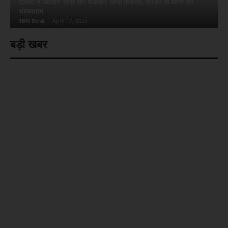
दामाद ने आखिर सास संग थककर लिया फैसला, सरेंडर से खत्म की
भागमभाग
TBN Desk
-
April 17, 2025
बड़ी खबर