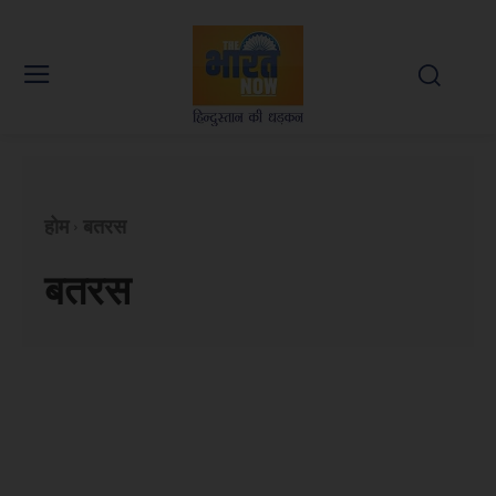
होम
बतरस
बतरस