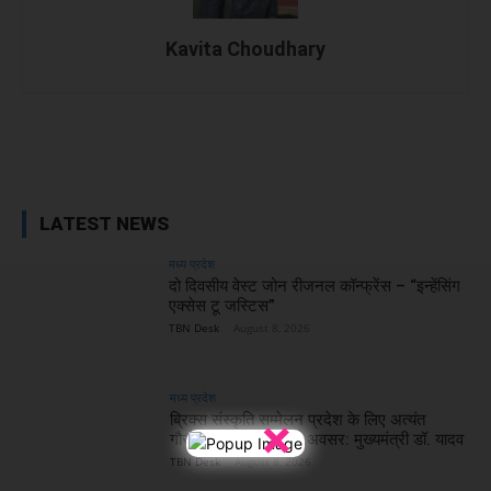
Kavita Choudhary
Facebook
X
WhatsApp
Linked
LATEST NEWS
मध्य प्रदेश
दो दिवसीय वेस्ट जोन रीजनल कॉन्फ्रेंस – “इन्हेंसिंग
एक्सेस टू जस्टिस”
TBN Desk
-
August 8, 2026
मध्य प्रदेश
×
ब्रिक्स संस्कृति सम्मेलन प्रदेश के लिए अत्यंत
गौरवपूर्ण और ऐतिहासिक अवसर: मुख्यमंत्री डॉ. यादव
TBN Desk
-
August 8, 2026