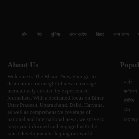
होम
देश
दुनिया
उत्तर प्रदेश
बिहार
अन्य राज्य
About Us
Popul
Welcome to The Bharat Now, your go-to
चटोरे
destination for insightful news coverage
meticulously curated by experienced
मनोरंजन
journalists. With a dedicated focus on Bihar,
ट्रेंडिंग
Uttar Pradesh, Uttarakhand, Delhi, Haryana,
खेल
as well as comprehensive coverage of
Money म
national and international news, we strive to
keep you informed and engaged with the
latest developments shaping our world.