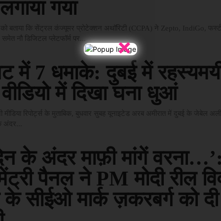
ा लगाया गया
को बताया कि सेंट्रल कंज्यूमर प्रोटेक्शन अथॉरिटी (CCPA) ने Zepto, IndiGo, फर्स्
×
समेत नौ डिजिटल प्लेटफॉर्म पर...
 में 7 धमाके: दुबई में रहस्यमय
वीडियो में दिखा घना धुआं
मीडिया रिपोर्ट्स के मुताबिक, बुधवार सुबह यूनाइटेड अरब अमीरात में दुबई के जेबेल अली
े अंदर...
न के अंदर माफ़ी मांगें वरना…’
ामेंट्री पैनल ने PM मोदी रील वि
ा के सीईओ मार्क ज़करबर्ग को दी
ी