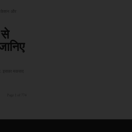
ुनिकेशन और
से
 जानिए
किया. इसका मकसद
Page 1 of 774