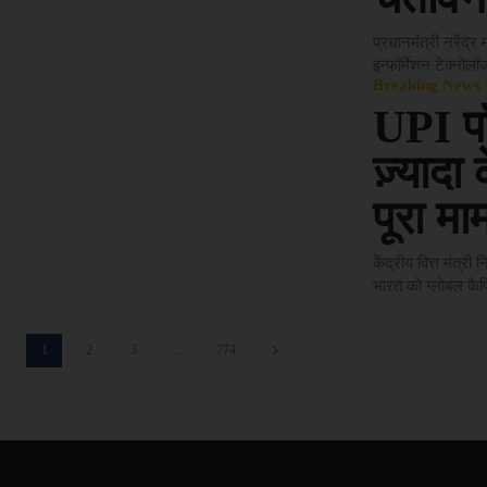
प्रधानमंत्री नरेंद
इन्फॉर्मेशन टेक्नोलॉ
Breaking News
UPI पॉ
ज़्यादा
पूरा मा
केंद्रीय वित्त मंत
भारत को ग्लोबल कैप
1
2
3
...
774