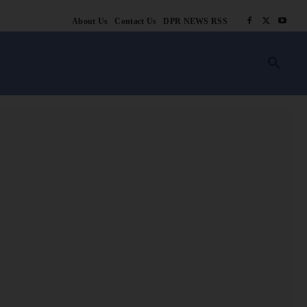
About Us
Contact Us
DPR NEWS RSS
किसानी
लाइफ स्टाइल
स्वास्थ्य
आस्था
चटोरे
ब्लॉग
अन्य