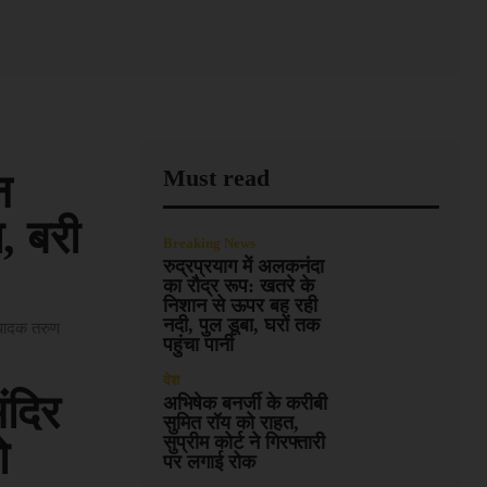
Must read
न
, बरी
Breaking News
रुद्रप्रयाग में अलकनंदा
का रौद्र रूप: खतरे के
निशान से ऊपर बह रही
नदी, पुल डूबा, घरों तक
संपादक तरुण
पहुंचा पानी
देश
ंदिर
अभिषेक बनर्जी के करीबी
सुमित रॉय को राहत,
सुप्रीम कोर्ट ने गिरफ्तारी
ो
पर लगाई रोक