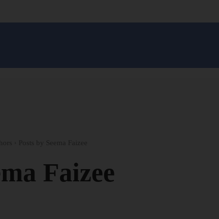
सन प्रशासन
खेल
ट्रेंडिंग
अपराध
मनोरंजन
MONEY मंत्र
बतरस
खेती 
hors
Posts by Seema Faizee
ema Faizee