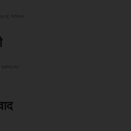
टक्राई, फिजिक्स
ी
 इंडस्ट्रियल
:
वाद