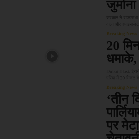
जुर्मान
सरकार ने राज्यसभा 
वाला और स्पाइसजेट 
Breaking News
20 मिनट
धमाके, 
Dubai Blast: ईरानी 
एरिया में 20 मिनट क
Breaking News
‘तीन दि
पार्लिय
पर मेट
चेतावन