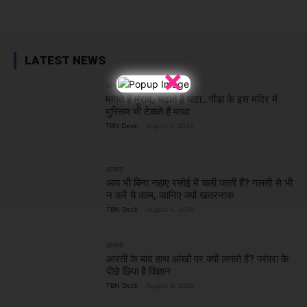
Facebook
X
WhatsApp
Linked
LATEST NEWS
×
आस्था
मांगते हैं मुराद, चढ़ाते हैं घंटा…गोंडा के इस मंदिर में
मुस्लिम भी टेकते हैं माथा
TBN Desk
-
August 6, 2026
आस्था
आप भी बिना नहाए रसोई में चली जाती हैं? गलती से भी
न करें ये काम, जानिए क्यों खतरनाक
TBN Desk
-
August 6, 2026
आस्था
आरती के बाद हाथ आंखों पर क्यों लगाते हैं? परंपरा के
पीछे छिपा है विज्ञान
TBN Desk
-
August 6, 2026