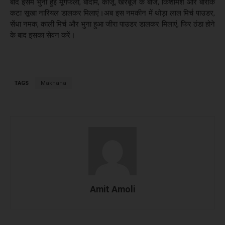
बाद इसमें भुनी हुई मूंगफली, बादाम, काजू, खरबूजे के बीज, किशमिश और बारीक
कटा सूखा नारियल डालकर मिलाएं।अब इस नमकीन में थोड़ा लाल मिर्च पाउडर,
सेंधा नमक, काली मिर्च और भुना हुआ जीरा पाउडर डालकर मिलाएं, फिर ठंडा होने
के बाद इसका सेवन करें।
TAGS
Makhana
Amit Amoli