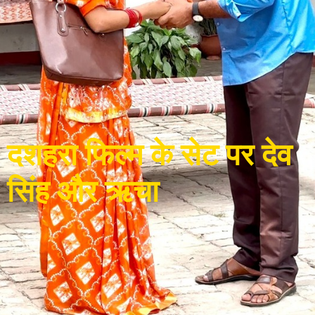
दशहरा फिल्म के सेट पर देव
सिंह और ऋचा