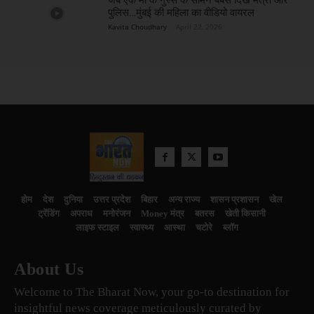
पुलिस…मुंबई की महिला का वीडियो वायरल
Kavita Choudhary
-
April 22, 2026
होम
देश
दुनिया
उत्तर प्रदेश
बिहार
अन्य राज्य
शासन प्रशासन
खेल
ट्रेंडिंग
अपराध
मनोरंजन
Money मंत्र
बतरस
खेती किसानी
लाइफ स्टाइल
स्वास्थ्य
आस्था
चटोरे
ब्लॉग
About Us
Welcome to The Bharat Now, your go-to destination for
insightful news coverage meticulously curated by