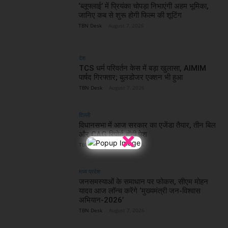
‘ब्लूफ्लाई’ में प्रियंका चोपड़ा निभाएंगी अहम भूमिका,
जानिए कब से शुरू होगी फिल्म की शूटिंग
TBN Desk
-
August 7, 2026
देश
TCS धर्म परिवर्तन केस में बड़ा खुलासा, AIMIM
पार्षद गिरफ्तार; बुलडोजर एक्शन भी हुआ
TBN Desk
-
August 7, 2026
दिल्ली
विधानसभा में आज सरकार का एजेंडा तैयार, तीन बिल
×
और CAG रिपोर्ट होंगी पेश
TBN Desk
-
August 7, 2026
मध्य प्रदेश
जनसमस्याओं के समाधान पर फोकस, सीएम मोहन
यादव आज लॉन्च करेंगे ‘मुख्यमंत्री जन-विश्वास
अभियान-2026’
TBN Desk
-
August 7, 2026