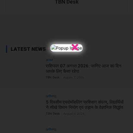
TBN Desk
Facebook
X
WhatsApp
Linked
×
LATEST NEWS
आस्था
राशिफल 07 अगस्त 2026: जानिए आज का दिन
आपके लिए कैसा रहेगा
TBN Desk
-
August 7, 2026
छत्तीसगढ़
5 दिवसीय एयरोमॉडलिंग प्रशिक्षण संपन्न, विद्यार्थियों
ने सीखे विमान निर्माण एवं उड़ान के वैज्ञानिक सिद्धांत
TBN Desk
-
August 6, 2026
छत्तीसगढ़