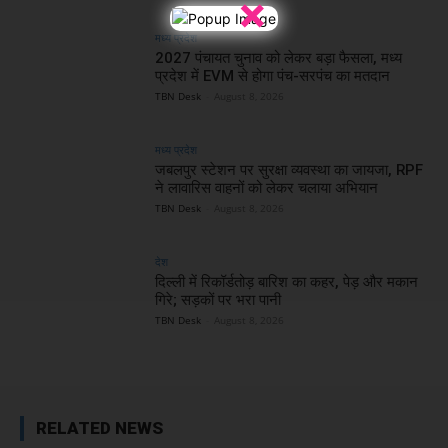
×
मध्य प्रदेश
2027 पंचायत चुनाव को लेकर बड़ा फैसला, मध्य
प्रदेश में EVM से होगा पंच-सरपंच का मतदान
TBN Desk
-
August 8, 2026
मध्य प्रदेश
जबलपुर स्टेशन पर सुरक्षा व्यवस्था का जायजा, RPF
ने लावारिस वाहनों को लेकर चलाया अभियान
TBN Desk
-
August 8, 2026
देश
दिल्ली में रिकॉर्डतोड़ बारिश का कहर, पेड़ और मकान
गिरे; सड़कों पर भरा पानी
TBN Desk
-
August 8, 2026
RELATED NEWS