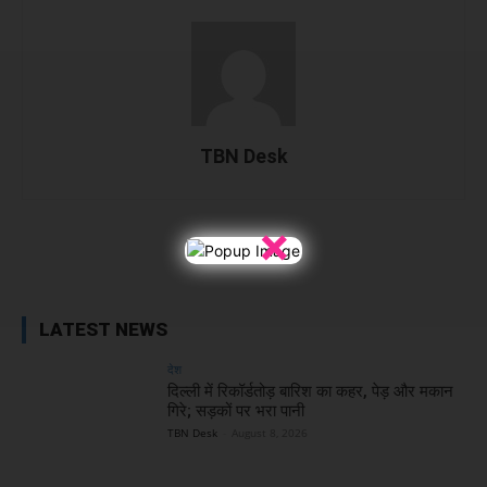
TBN Desk
×
Facebook
X
WhatsApp
Linked
LATEST NEWS
देश
दिल्ली में रिकॉर्डतोड़ बारिश का कहर, पेड़ और मकान
गिरे; सड़कों पर भरा पानी
TBN Desk
-
August 8, 2026