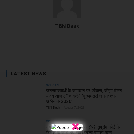
TBN Desk
Facebook
X
WhatsApp
Linked
LATEST NEWS
मध्य प्रदेश
जनसमस्याओं के समाधान पर फोकस, सीएम मोहन
यादव आज लॉन्च करेंगे ‘मुख्यमंत्री जन-विश्वास
अभियान-2026’
TBN Desk
-
August 7, 2026
×
देश
क्या थे बोफोर्स घोटाले के आरोप? सुप्रीम कोर्ट के
फैसले के साथ 40 साल पुराना मामला खत्म