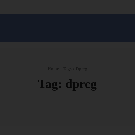
सन प्रशासन
खेल
ट्रेंडिंग
अपराध
मनोरंजन
MONEY मंत्र
बतरस
खेती 
Home
Tags
Dprcg
Tag:
dprcg