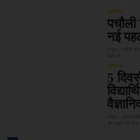
छत्तीसगढ़
पचौली 
नई पह
रायपुर : पचौली की
खेती की...
छत्तीसगढ़
5 दिवस
विद्यार
वैज्ञानि
रायपुर : एयरोमॉडलिं
और उड़ाने की कला व 