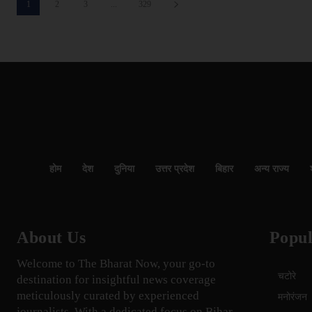
1
2
3
...
329
होम
देश
दुनिया
उत्तर प्रदेश
बिहार
अन्य राज्य
About Us
Popul
Welcome to The Bharat Now, your go-to
चटोरे
destination for insightful news coverage
meticulously curated by experienced
मनोरंजन
journalists. With a dedicated focus on Bihar,