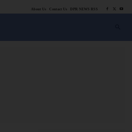
About Us
Contact Us
DPR NEWS RSS
किसानी
लाइफ स्टाइल
स्वास्थ्य
आस्था
चटोरे
ब्लॉग
अन्य