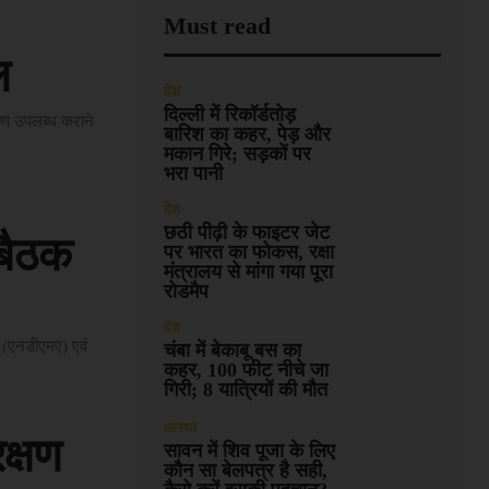
Must read
ल
देश
दिल्ली में रिकॉर्डतोड़
ावरण उपलब्ध कराने
बारिश का कहर, पेड़ और
मकान गिरे; सड़कों पर
भरा पानी
देश
छठी पीढ़ी के फाइटर जेट
बैठक
पर भारत का फोकस, रक्षा
मंत्रालय से मांगा गया पूरा
रोडमैप
देश
ण (एनडीएमए) एवं
चंबा में बेकाबू बस का
कहर, 100 फीट नीचे जा
गिरी; 8 यात्रियों की मौत
आस्था
क्षण
सावन में शिव पूजा के लिए
कौन सा बेलपत्र है सही,