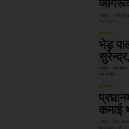
जागरू
रायपुर : बच्चों की सु
जिला बालोद...
छत्तीसगढ़
भेड़ पा
सुरेन्द
रायपुर : कम लागत औ
एक अत्यंत...
छत्तीसगढ़
प्रधानम
कमाई 
रायपुर : केंद्र सरक
का माध्यम बनती जा 