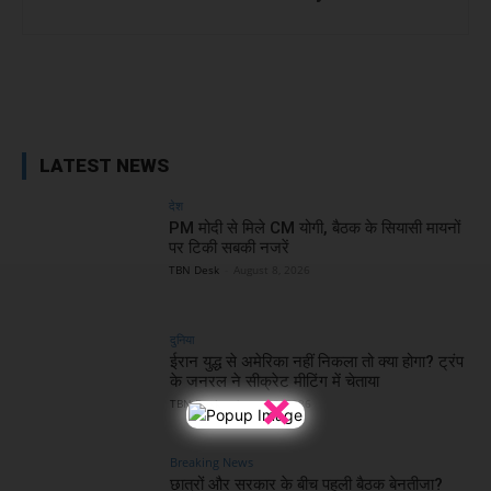
Facebook
X
WhatsApp
Linked
LATEST NEWS
वंदे भारत ट्रेन में स्टार्टअप चलाने वाली महिलाओं के साथ PM MODI
देश
PM मोदी से मिले CM योगी, बैठक के सियासी मायनों
पर टिकी सबकी नजरें
TBN Desk
-
August 8, 2026
दुनिया
ईरान युद्ध से अमेरिका नहीं निकला तो क्या होगा? ट्रंप
के जनरल ने सीक्रेट मीटिंग में चेताया
×
TBN Desk
-
August 8, 2026
Breaking News
वंदे भारत ट्रेन के कर्मचारियों के साथ PM MODI
छात्रों और सरकार के बीच पहली बैठक बेनतीजा?