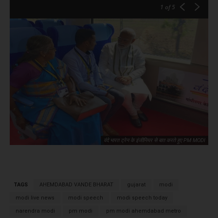
1
of 5
वंदे भारत ट्रेन के इंजीनियर से बात करते हुए PM MODI
TAGS
AHEMDABAD VANDE BHARAT
gujarat
modi
modi live news
modi speech
modi speech today
narendra modi
pm modi
pm modi ahemdabad metro