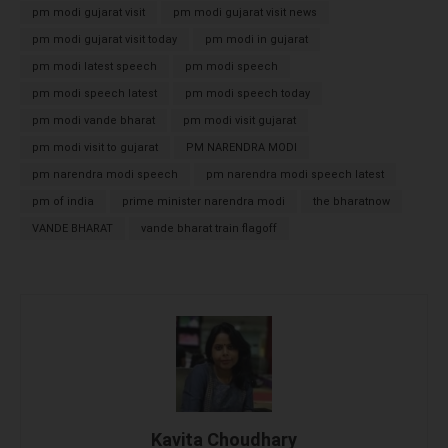
pm modi gujarat visit
pm modi gujarat visit news
pm modi gujarat visit today
pm modi in gujarat
pm modi latest speech
pm modi speech
pm modi speech latest
pm modi speech today
वंदे भारत के स्टार्टअप कर्मचारियों के साथ PM MODI
pm modi vande bharat
pm modi visit gujarat
pm modi visit to gujarat
PM NARENDRA MODI
pm narendra modi speech
pm narendra modi speech latest
pm of india
prime minister narendra modi
the bharatnow
VANDE BHARAT
vande bharat train flagoff
महिला रिसर्चर्स साथ PM MODI
Kavita Choudhary