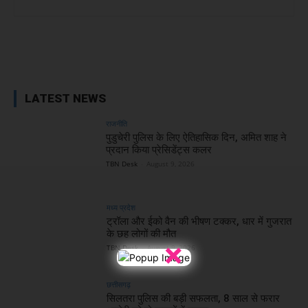
Facebook
X
WhatsApp
Linked
LATEST NEWS
राजनीति
पुडुचेरी पुलिस के लिए ऐतिहासिक दिन, अमित शाह ने
प्रदान किया प्रेसिडेंट्स कलर
TBN Desk
-
August 9, 2026
मध्य प्रदेश
ट्रॉला और ईको वैन की भीषण टक्कर, धार में गुजरात
के छह लोगों की मौत
×
TBN Desk
-
August 9, 2026
छत्तीसगढ़
सिलतरा पुलिस की बड़ी सफलता, 8 साल से फरार