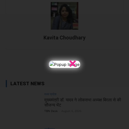
Kavita Choudhary
×
Facebook
X
WhatsApp
Linked
LATEST NEWS
मध्य प्रदेश
मुख्यमंत्री डॉ. यादव ने लोकसभा अध्यक्ष बिरला से की
सौजन्य भेंट
TBN Desk
-
August 6, 2026