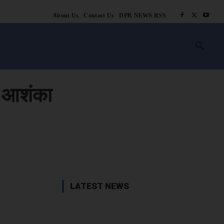
About Us
Contact Us
DPR NEWS RSS
किसानी
लाइफ स्टाइल
स्वास्थ्य
आस्था
चटोरे
ब्लॉग
अन्य
ी आशंका
book
X
WhatsApp
Linkedin
LATEST NEWS