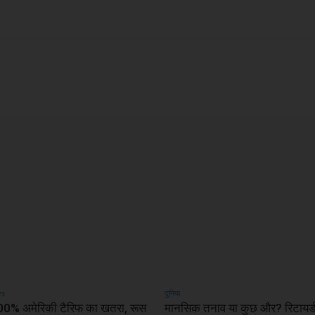
X
WhatsApp
Linkedin
ws
दुनिया
00% अमेरिकी टैरिफ का खतरा, रूस
मानसिक तनाव या कुछ और? रिटायर्ड