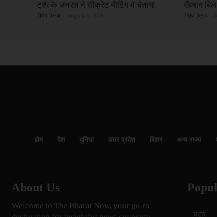
ट्रंप के जनरल ने सीक्रेट मीटिंग में चेताया
सैंक्शन बिल 
TBN Desk
-
August 8, 2026
TBN Desk
-
A
होम
देश
दुनिया
उत्तर प्रदेश
बिहार
अन्य राज्य
About Us
Popul
Welcome to The Bharat Now, your go-to
चटोरे
destination for insightful news coverage