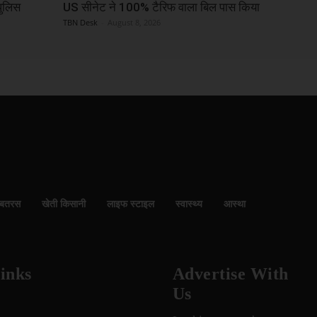
पुलिस
US सीनेट ने 100% टैरिफ वाला बिल पास किया
TBN Desk
-
August 8, 2026
बतरस
खेती किसानी
लाइफ स्टाइल
स्वास्थ्य
आस्था
inks
Advertise With
Us