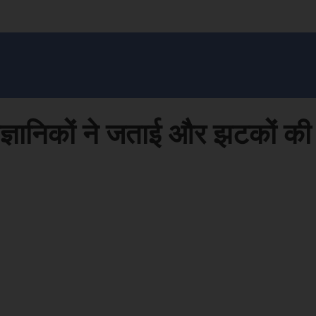
सन प्रशासन
खेल
ट्रेंडिंग
अपराध
मनोरंजन
MONEY मंत्र
बतरस
खेती 
वैज्ञानिकों ने जताई और झटकों क
Face
Share