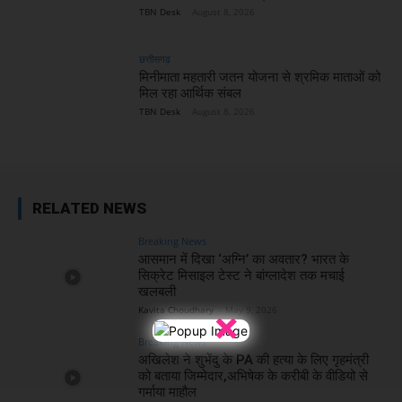
TBN Desk
-
August 8, 2026
छत्तीसगढ़
मिनीमाता महतारी जतन योजना से श्रमिक माताओं को
मिल रहा आर्थिक संबल
TBN Desk
-
August 8, 2026
RELATED NEWS
Breaking News
आसमान में दिखा ‘अग्नि’ का अवतार? भारत के
सिक्रेट मिसाइल टेस्ट ने बांग्लादेश तक मचाई
खलबली
×
Kavita Choudhary
-
May 9, 2026
Breaking News
अखिलेश ने शुभेंदु के PA की हत्या के लिए गृहमंत्री
को बताया जिम्मेदार,अभिषेक के करीबी के वीडियो से
गर्माया माहौल