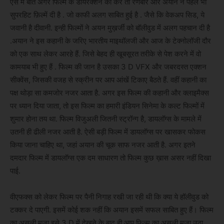
ऐसे में बात अगर फिल्म के डायरेक्शन की करें तो रणबीर और अयान ने पहले भी
सुपरहिट फ़िल्में दी है . जो काफी अलग साबित हुई है . जैसे कि वेकअप सिड, ये
जवानी है दीवानी. इन्ही फिल्मों ने अयन मुख़र्जी को बॉलीवुड में अलग पहचान दी है
.अयान ने इस कहानी के जरिए भारतीय माइथॉलजी और आज के टेक्नोलॉजी दौर
को एक साथ लेकर आरहे हैं. जिसे बेहद ही खूबसूरत तरीके से पेश करने में वो
कामयाब भी हुए हैं . फिल्म की जान है उसका 3 D VFX और जबरदस्त एक्शन
सीक्वेंस, जिसकी वजह से स्क्रीन पर आप आंखें टिकाए बैठते हैं. वहीं कहानी का
पक्ष थोड़ा सा कमजोर नजर आता है. अगर इस फिल्म की कहानी और क्लाइमैक्स
पर ध्यान दिया जाता, तो इस फिल्म का हमारी इंडियन सिनेमा के कल्ट फिल्मों में
शुमार होना तय था. फिल्म विजुअली जितनी स्ट्रॉन्ग है, डायलॉग्स के मामले में
उतनी ही ढीली नजर आती है. ऐसी बड़ी फिल्म में डायलॉग्स पर खासकर फोकस
किया जाना चाहिए था, जहां अयान की चूक साफ नजर आती है. अगर इतने
दमदार फिल्म में डायलॉग्स एक दम साधारण तो फिल्म कुछ ख़ास असर नहीं दिखा
पाई.
वीएफक्स को लेकर फिल्म पर पैनी निगाह रखी जा रही थी कि क्या ये हॉलीवुड को
टक्कर दे पाएगी. इसमें कोई शक नहीं कि अयान इसमें सफल साबित हुए हैं। फिल्म
का असली मज़ा इसे 3 D में देखने के बाद ही आप फिल्म का असली मज़ा उठा