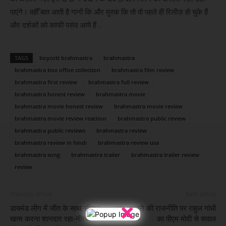
पाएंगे। वहीँ बात आती है गानों कि और मुस्क कि तो वो पहले ही रिलीज़ हो चुके हैं
और दर्शकों को काफी पसंद आये हैं .
TAGS
boycott brahmastra
brahmastra
brahmastra box office collection
brahmastra film review
brahmastra first review
brahmastra full review
brahmastra honest review
brahmastra movie
brahmastra movie honest review
brahmastra movie review
brahmastra movie review reaction
brahmastra public review
brahmastra public reviews
brahmastra review
brahmastra review in hindi
brahmastra review usa
brahmastra song
brahmastra trailer
brahmastra trailer review
review
Previous article
Next article
×
डायमंड लीग में जीत के साथ सीजन
नाम बदलने की राजनीति पर राहुल गांधी
खत्म करना शानदार रहा-नीरज
का पीएम मोदी से सवाल