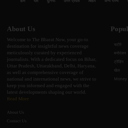
होम
देश
दुनिया
उत्तर प्रदेश
बिहार
अन्य राज्य
About Us
Popul
Welcome to The Bharat Now, your go-to
चटोरे
destination for insightful news coverage
meticulously curated by experienced
मनोरंजन
journalists. With a dedicated focus on Bihar,
ट्रेंडिंग
Uttar Pradesh, Uttarakhand, Delhi, Haryana,
खेल
as well as comprehensive coverage of
Money म
national and international news, we strive to
keep you informed and engaged with the
latest developments shaping our world.
Read More
About Us
Contact Us