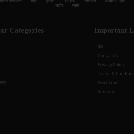
शासन प्रशासन
खेल
ट्रेंडिंग
अपराध
मनोरंजन
Money मंत्र
चटोरे
ब्लॉग
ar Categories
Important L
होम
Contac Us
Privacy Policy
Terms & Conditio
ंत्र
Disclaimer
Sitemap