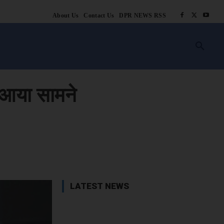
About Us
Contact Us
DPR NEWS RSS
किसानी
लाइफ स्टाइल
स्वास्थ्य
आस्था
चटोरे
ब्लॉग
अन्य
ूल आया सामने
book
X
WhatsApp
Linkedin
LATEST NEWS