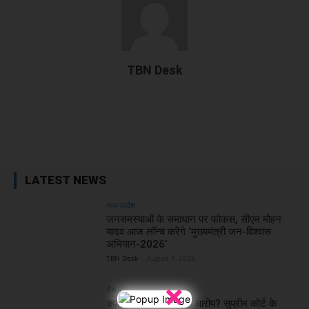
TBN Desk
Facebook
X
WhatsApp
Linked
LATEST NEWS
मध्य प्रदेश
जनसमस्याओं के समाधान पर फोकस, सीएम मोहन
यादव आज लॉन्च करेंगे ‘मुख्यमंत्री जन-विश्वास
अभियान-2026’
TBN Desk
-
August 7, 2026
×
देश
क्या थे बोफोर्स घोटाले के आरोप? सुप्रीम कोर्ट के