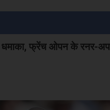
सन प्रशासन
खेल
ट्रेंडिंग
अपराध
मनोरंजन
MONEY मंत्र
बतरस
खेती 
ड़ा धमाका, फ्रेंच ओपन के रनर-अ
Face
Share