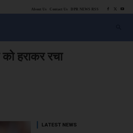
About Us
Contact Us
DPR NEWS RSS
किसानी
लाइफ स्टाइल
स्वास्थ्य
आस्था
चटोरे
ब्लॉग
अन्य
प को हराकर रचा
book
X
WhatsApp
Linkedin
LATEST NEWS