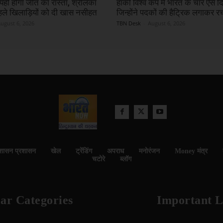
 यही होगा जीत का रास्ता, श्रीलंका
हॉकी विश्व कप में भारत के चार ऐसे द
हले खिलाड़ियों को दी खास नसीहत
जिन्होंने पदकों की हैट्रिक लगाकर 
ugust 6, 2026
TBN Desk
-
August 6, 2026
शासन प्रशासन
खेल
ट्रेंडिंग
अपराध
मनोरंजन
Money मंत्र
चटोरे
ब्लॉग
ar Categories
Important L