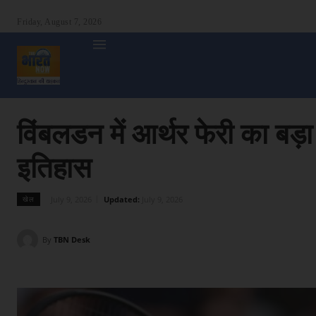
Friday, August 7, 2026
होम
देश
दुनिया
उत्तर प्रदेश
बिहार
अन्य राज्य
शा
विंबलडन में आर्थर फेरी का ब
इतिहास
July 9, 2026
Updated:
July 9, 2026
खेल
By
TBN Desk