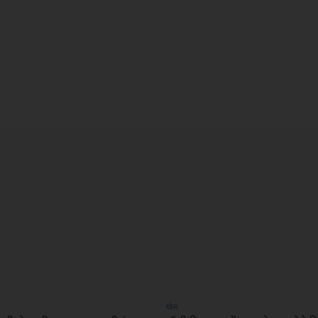
X
WhatsApp
Linkedin
खेल