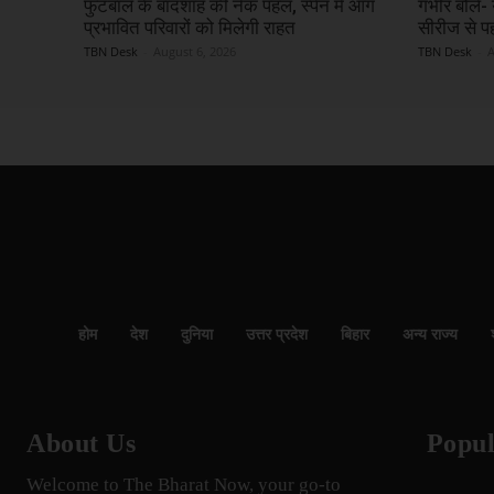
फुटबॉल के बादशाह की नेक पहल, स्पेन में आग
गंभीर बोले-
प्रभावित परिवारों को मिलेगी राहत
सीरीज से प
TBN Desk
-
August 6, 2026
TBN Desk
-
A
होम
देश
दुनिया
उत्तर प्रदेश
बिहार
अन्य राज्य
About Us
Popul
Welcome to The Bharat Now, your go-to