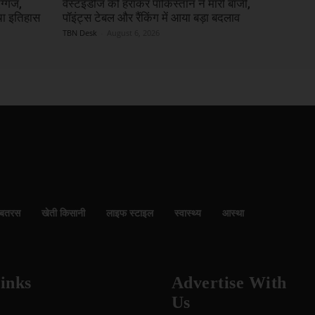
िग्गज,
वेस्टइंडीज को हराकर पाकिस्तान ने मारी बाजी,
रचा इतिहास
पॉइंट्स टेबल और रैंकिंग में आया बड़ा बदलाव
TBN Desk
-
August 6, 2026
बतरस
खेती किसानी
लाइफ स्टाइल
स्वास्थ्य
आस्था
inks
Advertise With
Us