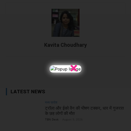
Kavita Choudhary
×
Facebook
X
WhatsApp
Linked
LATEST NEWS
मध्य प्रदेश
ट्रॉला और ईको वैन की भीषण टक्कर, धार में गुजरात
के छह लोगों की मौत
TBN Desk
-
August 9, 2026