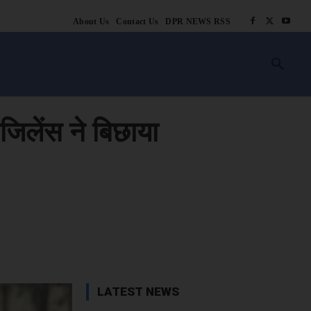
About Us
Contact Us
DPR NEWS RSS
किसानी
लाइफ स्टाइल
स्वास्थ्य
आस्था
चटोरे
ब्लॉग
अन्य
जिलेंस ने बिछाया
book
X
WhatsApp
Linkedin
LATEST NEWS