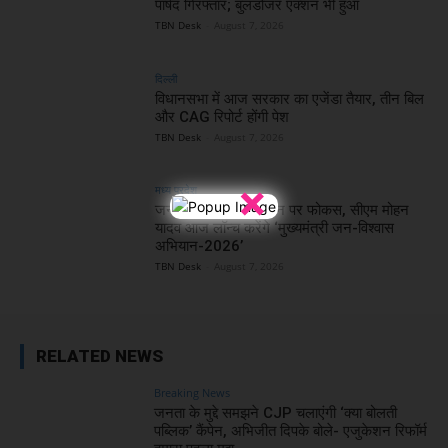
पार्षद गिरफ्तार; बुलडोजर एक्शन भी हुआ
TBN Desk
-
August 7, 2026
दिल्ली
विधानसभा में आज सरकार का एजेंडा तैयार, तीन बिल
और CAG रिपोर्ट होंगी पेश
TBN Desk
-
August 7, 2026
×
मध्य प्रदेश
जनसमस्याओं के समाधान पर फोकस, सीएम मोहन
यादव आज लॉन्च करेंगे ‘मुख्यमंत्री जन-विश्वास
अभियान-2026’
TBN Desk
-
August 7, 2026
RELATED NEWS
Breaking News
जनता के मुद्दे समझने CJP चलाएंगी ‘क्या बोलती
पब्लिक’ कैंपेन, अभिजीत दिपके बोले- एजुकेशन रिफॉर्म