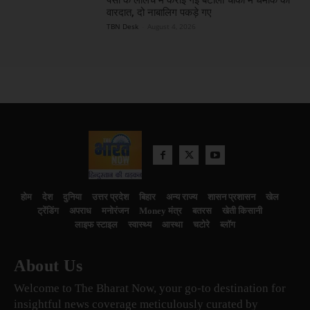
वारदात, दो नाबालिग पकड़े गए
TBN Desk
-
August 4, 2026
होम
देश
दुनिया
उत्तर प्रदेश
बिहार
अन्य राज्य
शासन प्रशासन
खेल
ट्रेंडिंग
अपराध
मनोरंजन
Money मंत्र
बतरस
खेती किसानी
लाइफ स्टाइल
स्वास्थ्य
आस्था
चटोरे
ब्लॉग
About Us
Welcome to The Bharat Now, your go-to destination for
insightful news coverage meticulously curated by