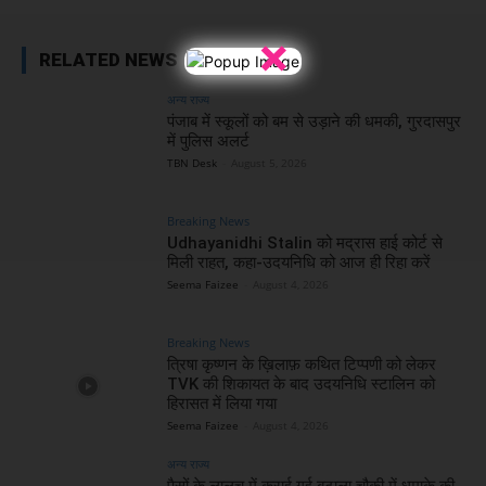
×
RELATED NEWS
अन्य राज्य
पंजाब में स्कूलों को बम से उड़ाने की धमकी, गुरदासपुर
में पुलिस अलर्ट
TBN Desk
-
August 5, 2026
Breaking News
Udhayanidhi Stalin को मद्रास हाई कोर्ट से
मिली राहत, कहा-उदयनिधि को आज ही रिहा करें
Seema Faizee
-
August 4, 2026
Breaking News
त्रिषा कृष्णन के ख़िलाफ़ कथित टिप्पणी को लेकर
TVK की शिकायत के बाद उदयनिधि स्टालिन को
हिरासत में लिया गया
Seema Faizee
-
August 4, 2026
अन्य राज्य
पैसों के लालच में कराई गई बटाला चौकी में धमाके की