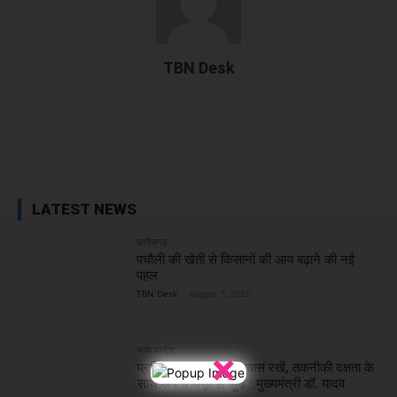
TBN Desk
Facebook
X
WhatsApp
Linked
LATEST NEWS
छत्तीसगढ़
पचौली की खेती से किसानों की आय बढ़ाने की नई
पहल
TBN Desk
-
August 7, 2026
मध्य प्रदेश
×
प्रशिक्षु छात्राएं आत्मविश्वास रखें, तकनीकी दक्षता के
साथ अपनी जड़ों से जुड़े : मुख्यमंत्री डॉ. यादव