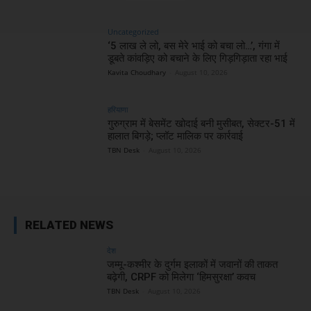
Uncategorized
‘5 लाख ले लो, बस मेरे भाई को बचा लो…’, गंगा में
डूबते कांवड़िए को बचाने के लिए गिड़गिड़ाता रहा भाई
Kavita Choudhary
-
August 10, 2026
हरियाणा
गुरुग्राम में बेसमेंट खोदाई बनी मुसीबत, सेक्टर-51 में
हालात बिगड़े; प्लॉट मालिक पर कार्रवाई
TBN Desk
-
August 10, 2026
RELATED NEWS
देश
जम्मू-कश्मीर के दुर्गम इलाकों में जवानों की ताकत
बढ़ेगी, CRPF को मिलेगा ‘हिमसुरक्षा’ कवच
TBN Desk
-
August 10, 2026