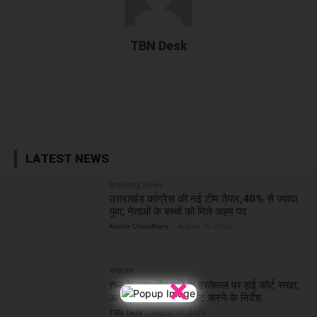
TBN Desk
Facebook
X
WhatsApp
Linked
LATEST NEWS
Breaking News
उत्तराखंड कांग्रेस की नई टीम तैयार,40% से ज्यादा
युवा; नेताओं के बच्चों को मिले अहम पद
Kavita Choudhary
-
August 10, 2026
मनोरंजन
×
तब्बू के नाम और छवि के इस्तेमाल पर हाई कोर्ट सख्त,
आपत्तिजनक कंटेंट डिलीट करने के निर्देश
TBN Desk
-
August 10, 2026