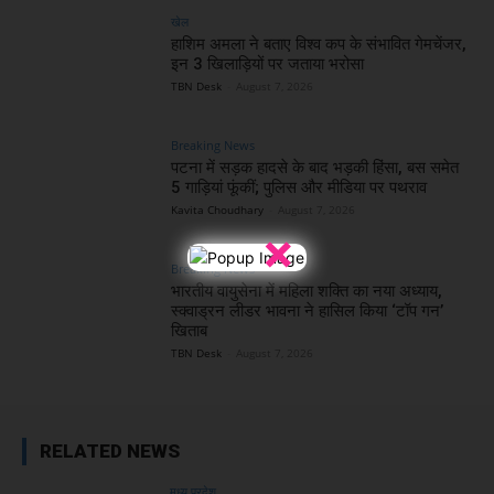
खेल
हाशिम अमला ने बताए विश्व कप के संभावित गेमचेंजर,
इन 3 खिलाड़ियों पर जताया भरोसा
TBN Desk
-
August 7, 2026
Breaking News
पटना में सड़क हादसे के बाद भड़की हिंसा, बस समेत
5 गाड़ियां फूंकीं; पुलिस और मीडिया पर पथराव
Kavita Choudhary
-
August 7, 2026
×
Breaking News
भारतीय वायुसेना में महिला शक्ति का नया अध्याय,
स्क्वाड्रन लीडर भावना ने हासिल किया ‘टॉप गन’
खिताब
TBN Desk
-
August 7, 2026
RELATED NEWS
मध्य प्रदेश