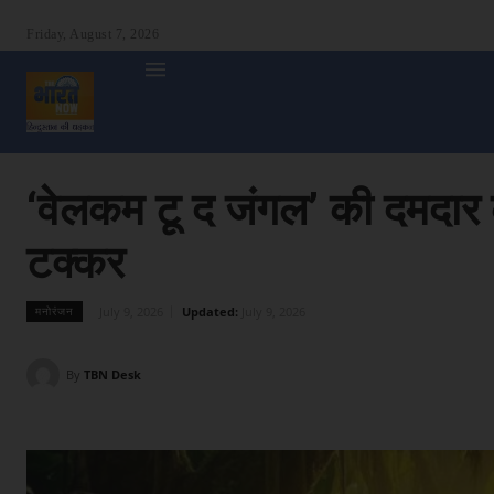
Friday, August 7, 2026
होम
देश
दुनिया
उत्तर प्रदेश
बिहार
अन्य राज्य
शा
‘वेलकम टू द जंगल’ की दमदार 
टक्कर
July 9, 2026
Updated:
July 9, 2026
मनोरंजन
By
TBN Desk