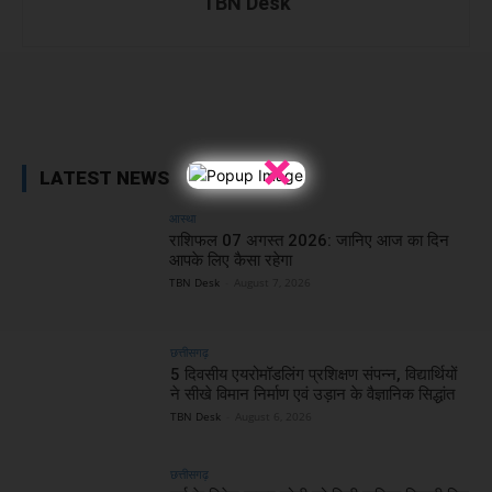
TBN Desk
Facebook
X
WhatsApp
Linked
×
LATEST NEWS
आस्था
राशिफल 07 अगस्त 2026: जानिए आज का दिन
आपके लिए कैसा रहेगा
TBN Desk
-
August 7, 2026
छत्तीसगढ़
5 दिवसीय एयरोमॉडलिंग प्रशिक्षण संपन्न, विद्यार्थियों
ने सीखे विमान निर्माण एवं उड़ान के वैज्ञानिक सिद्धांत
TBN Desk
-
August 6, 2026
छत्तीसगढ़