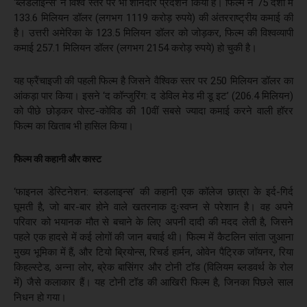
‘ब्लडलाइन्स’ ने विश्व स्तर पर भी शानदार प्रदर्शन किया है। फिल्म ने 75 देशों में
133.6 मिलियन डॉलर (लगभग 1119 करोड़ रुपये) की अंतरराष्ट्रीय कमाई की
है। उत्तरी अमेरिका के 123.5 मिलियन डॉलर को जोड़कर, फिल्म की विश्वव्यापी
कमाई 257.1 मिलियन डॉलर (लगभग 2154 करोड़ रुपये) हो चुकी है।
यह फ्रैंचाइजी की पहली फिल्म है जिसने वैश्विक स्तर पर 250 मिलियन डॉलर का
आंकड़ा पार किया। इसने ‘द कॉन्जुरिंग: द डेविल मेड मी डू इट’ (206.4 मिलियन)
को पीछे छोड़कर पोस्ट-कोविड की 10वीं सबसे ज्यादा कमाई करने वाली हॉरर
फिल्म का खिताब भी हासिल किया।
फिल्म की कहानी और कास्ट
‘फाइनल डेस्टिनेशन: ब्लडलाइन्स’ की कहानी एक कॉलेज छात्रा के इर्द-गिर्द
घूमती है, जो बार-बार होने वाले खतरनाक दुःस्वप्न से परेशान है। वह अपने
परिवार को भयानक मौत से बचाने के लिए अपनी दादी की मदद लेती है, जिसने
पहले एक हादसे में कई लोगों की जान बचाई थी। फिल्म में कैटलिन सांता जुआना
मुख्य भूमिका में हैं, और टियो ब्रियोन्स, रिचर्ड हार्मन, ओवेन पैट्रिक जॉयनर, रिया
किहल्स्टेड, अन्ना लोर, ब्रेक बासिंगर और टोनी टॉड (विलियम ब्लडवर्थ के रोल
में) जैसे कलाकार हैं। यह टोनी टॉड की आखिरी फिल्म है, जिनका पिछले साल
निधन हो गया।