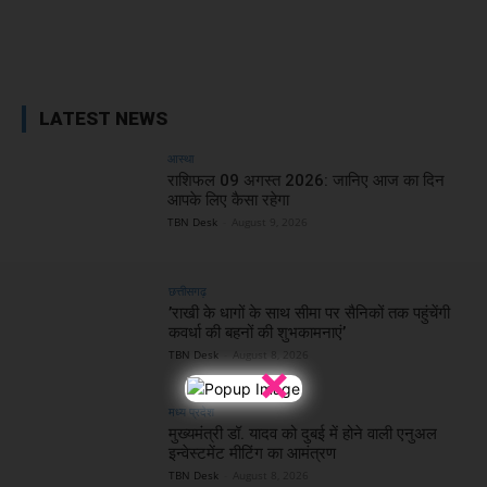
Facebook
X
WhatsApp
Linked
LATEST NEWS
आस्था
राशिफल 09 अगस्त 2026: जानिए आज का दिन
आपके लिए कैसा रहेगा
TBN Desk
-
August 9, 2026
छत्तीसगढ़
’राखी के धागों के साथ सीमा पर सैनिकों तक पहुंचेंगी
कवर्धा की बहनों की शुभकामनाएं’
TBN Desk
-
August 8, 2026
×
मध्य प्रदेश
मुख्यमंत्री डॉ. यादव को दुबई में होने वाली एनुअल
इन्वेस्टमेंट मीटिंग का आमंत्रण
TBN Desk
-
August 8, 2026