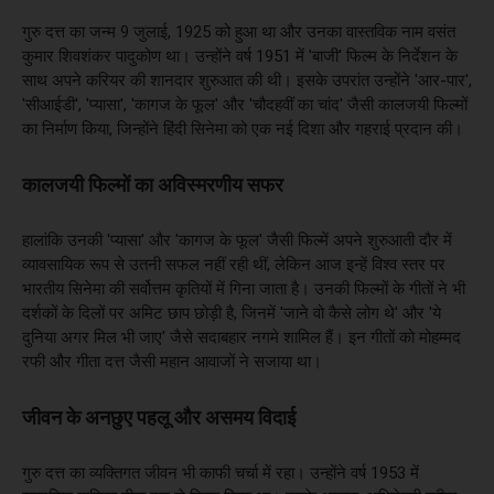
गुरु दत्त का जन्म 9 जुलाई, 1925 को हुआ था और उनका वास्तविक नाम वसंत
कुमार शिवशंकर पादुकोण था। उन्होंने वर्ष 1951 में 'बाजी' फिल्म के निर्देशन के
साथ अपने करियर की शानदार शुरुआत की थी। इसके उपरांत उन्होंने 'आर-पार',
'सीआईडी', 'प्यासा', 'कागज के फूल' और 'चौदहवीं का चांद' जैसी कालजयी फिल्मों
का निर्माण किया, जिन्होंने हिंदी सिनेमा को एक नई दिशा और गहराई प्रदान की।
कालजयी फिल्मों का अविस्मरणीय सफर
हालांकि उनकी 'प्यासा' और 'कागज के फूल' जैसी फिल्में अपने शुरुआती दौर में
व्यावसायिक रूप से उतनी सफल नहीं रही थीं, लेकिन आज इन्हें विश्व स्तर पर
भारतीय सिनेमा की सर्वोत्तम कृतियों में गिना जाता है। उनकी फिल्मों के गीतों ने भी
दर्शकों के दिलों पर अमिट छाप छोड़ी है, जिनमें 'जाने वो कैसे लोग थे' और 'ये
दुनिया अगर मिल भी जाए' जैसे सदाबहार नगमे शामिल हैं। इन गीतों को मोहम्मद
रफी और गीता दत्त जैसी महान आवाजों ने सजाया था।
जीवन के अनछुए पहलू और असमय विदाई
गुरु दत्त का व्यक्तिगत जीवन भी काफी चर्चा में रहा। उन्होंने वर्ष 1953 में