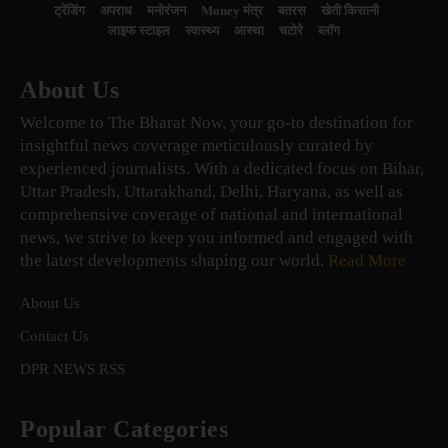
ट्रेंडिंग
अपराध
मनोरंजन
Money मंत्र
बतरस
खेती किसानी
लाइफ स्टाइल
स्वास्थ्य
आस्था
चटोरे
ब्लॉग
About Us
Welcome to The Bharat Now, your go-to destination for
insightful news coverage meticulously curated by
experienced journalists. With a dedicated focus on Bihar,
Uttar Pradesh, Uttarakhand, Delhi, Haryana, as well as
comprehensive coverage of national and international
news, we strive to keep you informed and engaged with
the latest developments shaping our world.
Read More
About Us
Contact Us
DPR NEWS RSS
Popular Categories