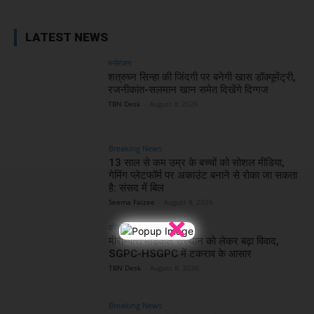
LATEST NEWS
मनोरंजन
शत्रुघ्न सिन्हा की जिंदगी पर बनेगी खास डॉक्यूमेंट्री,
रजनीकांत-सलमान खान समेत दिखेंगे दिग्गज
TBN Desk
-
August 8, 2026
Breaking News
13 साल से कम उम्र के बच्चों को सोशल मीडिया,
गेमिंग प्लेटफॉर्म पर अकाउंट बनाने से रोका जा सकता
है: संसद में बिल
Seema Faizee
-
August 8, 2026
×
हरियाणा
मीरी-पीरी मेडिकल संस्थान को लेकर बढ़ा विवाद,
SGPC-HSGPC में टकराव के आसार
TBN Desk
-
August 8, 2026
Breaking News