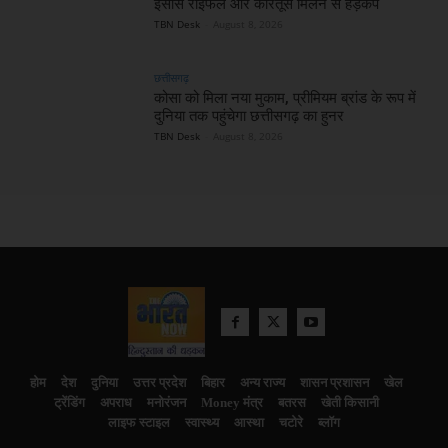
इंसास राइफल और कारतूस मिलने से हड़कंप
TBN Desk
-
August 8, 2026
छत्तीसगढ़
कोसा को मिला नया मुकाम, प्रीमियम ब्रांड के रूप में
दुनिया तक पहुंचेगा छत्तीसगढ़ का हुनर
TBN Desk
-
August 8, 2026
होम
देश
दुनिया
उत्तर प्रदेश
बिहार
अन्य राज्य
शासन प्रशासन
खेल
ट्रेंडिंग
अपराध
मनोरंजन
Money मंत्र
बतरस
खेती किसानी
लाइफ स्टाइल
स्वास्थ्य
आस्था
चटोरे
ब्लॉग