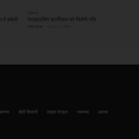
छत्तीसगढ़
 में बचेली
वेयरहाउसिंग कार्पाेरेशन को मिलेगी गति
TBN Desk
-
August 5, 2026
बतरस
खेती किसानी
लाइफ स्टाइल
स्वास्थ्य
आस्था