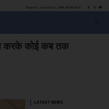
About Us
Contact Us
DPR NEWS RSS
किसानी
लाइफ स्टाइल
स्वास्थ्य
आस्था
चटोरे
ब्लॉग
अन्य
ाध करके कोई कब तक
book
X
WhatsApp
Linkedin
LATEST NEWS