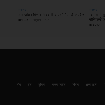
छत्तीसगढ़
छत्तीसगढ़
जल जीवन मिशन से बदली जारामोंगिया की तस्वीर
स्वागत से शु
नौनिहालों क
TBN Desk
-
August 5, 2026
TBN Desk
-
A
होम
देश
दुनिया
उत्तर प्रदेश
बिहार
अन्य राज्य