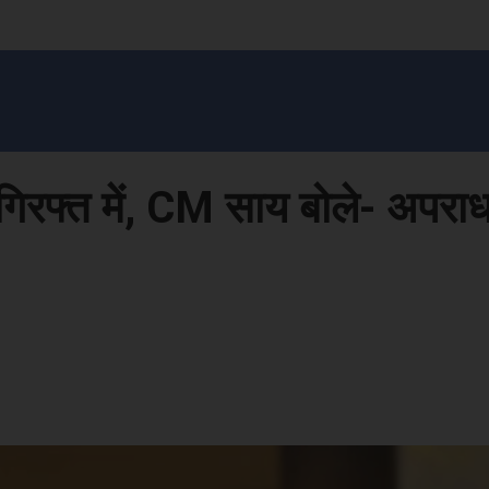
सन प्रशासन
खेल
ट्रेंडिंग
अपराध
मनोरंजन
MONEY मंत्र
बतरस
खेती 
िरफ्त में, CM साय बोले- अपर
Face
Share