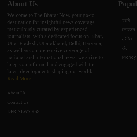
About Us
Popul
Welcome to The Bharat Now, your go-to
चटोरे
destination for insightful news coverage
meticulously curated by experienced
मनोरंजन
journalists. With a dedicated focus on Bihar,
ट्रेंडिंग
Uttar Pradesh, Uttarakhand, Delhi, Haryana,
खेल
as well as comprehensive coverage of
Money म
national and international news, we strive to
keep you informed and engaged with the
latest developments shaping our world.
Read More
About Us
Contact Us
DPR NEWS RSS