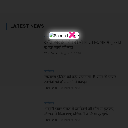
Facebook
X
WhatsApp
Linked
LATEST NEWS
×
मध्य प्रदेश
ट्रॉला और ईको वैन की भीषण टक्कर, धार में गुजरात
के छह लोगों की मौत
TBN Desk
-
August 9, 2026
छत्तीसगढ़
सिलतरा पुलिस की बड़ी सफलता, 8 साल से फरार
आरोपी को दो मामलों में पकड़ा
TBN Desk
-
August 9, 2026
छत्तीसगढ़
अदाणी पावर प्लांट में कर्मचारी की मौत से हड़कंप,
कीचड़ में मिला शव; परिजनों ने किया प्रदर्शन
TBN Desk
-
August 9, 2026