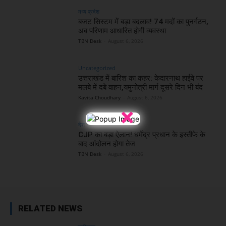
मध्य प्रदेश
बजट सिस्टम में बड़ा बदलाव! 74 मदों का पुनर्गठन,
अब परिणाम आधारित होगी व्यवस्था
TBN Desk
-
August 6, 2026
Uncategorized
उत्तराखंड में बारिश का कहर: केदारनाथ हाईवे पर
मलबे में दबे वाहन,यमुनोत्री मार्ग दूसरे दिन भी बंद
Kavita Choudhary
-
August 6, 2026
×
देश
CJP का बड़ा ऐलान! धर्मेंद्र प्रधान के इस्तीफे के
बाद आंदोलन होगा तेज
TBN Desk
-
August 6, 2026
RELATED NEWS