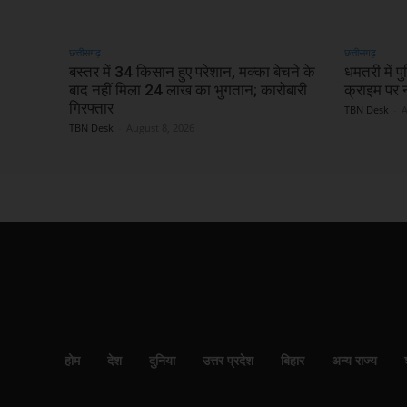
छत्तीसगढ़
छत्तीसगढ़
बस्तर में 34 किसान हुए परेशान, मक्का बेचने के
धमतरी में प
बाद नहीं मिला 24 लाख का भुगतान; कारोबारी
क्राइम पर 
गिरफ्तार
TBN Desk
-
A
TBN Desk
-
August 8, 2026
होम
देश
दुनिया
उत्तर प्रदेश
बिहार
अन्य राज्य