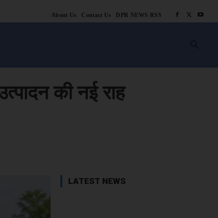
About Us
Contact Us
DPR NEWS RSS
किसानी
लाइफ स्टाइल
स्वास्थ्य
आस्था
चटोरे
ब्लॉग
अन्य
 उत्पादन की नई राह
book
X
WhatsApp
Linkedin
LATEST NEWS