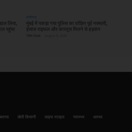
छत्तीसगढ़
 डाल लिया,
मुंबई में पकड़ा गया पुलिस का वांछित पूर्व नक्सली,
ल पहुंचा
इंसास राइफल और कारतूस मिलने से हड़कंप
TBN Desk
-
August 8, 2026
बतरस
खेती किसानी
लाइफ स्टाइल
स्वास्थ्य
आस्था