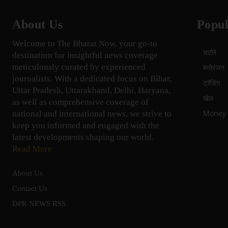
About Us
Popul
Welcome to The Bharat Now, your go-to
चटोरे
destination for insightful news coverage
meticulously curated by experienced
मनोरंजन
journalists. With a dedicated focus on Bihar,
ट्रेंडिंग
Uttar Pradesh, Uttarakhand, Delhi, Haryana,
खेल
as well as comprehensive coverage of
Money म
national and international news, we strive to
keep you informed and engaged with the
latest developments shaping our world.
Read More
About Us
Contact Us
DPR NEWS RSS