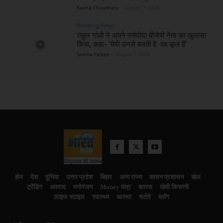
Kavita Choudhary
-
August 7, 2026
Breaking News
राहुल गांधी ने अपने पसंदीदा बीजेपी नेता का खुलासा
किया, कहा- ‘मेरी उनसे बनती है. वह कूल हैं’
Seema Faizee
-
August 7, 2026
होम
देश
दुनिया
उत्तर प्रदेश
बिहार
अन्य राज्य
शासन प्रशासन
खेल
ट्रेंडिंग
अपराध
मनोरंजन
Money मंत्र
बतरस
खेती किसानी
लाइफ स्टाइल
स्वास्थ्य
आस्था
चटोरे
ब्लॉग