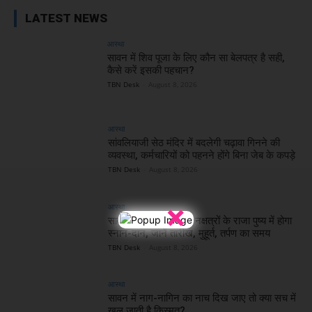
LATEST NEWS
आस्था
सावन में शिव पूजा के लिए कौन सा बेलपत्र है सही,
कैसे करें इसकी पहचान?
TBN Desk
-
August 8, 2026
आस्था
सांवलियाजी सेठ मंदिर में बदलेगी चढ़ावा गिनने की
व्यवस्था, कर्मचारियों को पहनने होंगे बिना जेब के कपड़े
TBN Desk
-
August 8, 2026
×
आस्था
सावन अमावस्या कब है? नक्षत्रों के राजा पुष्य में होगा
स्नान-दान, जानें तारीख, मुहूर्त, तर्पण का समय
TBN Desk
-
August 8, 2026
आस्था
सावन में नाग-नागिन का नाच दिख जाए तो क्या सच में
खुल जाती है किस्मत?