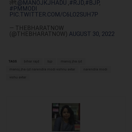
लेंगे.
@MANOJKJHADU
,
#RJD
,
#BJP
,
#PMMODI
PIC.TWITTER.COM/C6LO2SUH7P
— THEBHARATNOW
(@THEBHARATNOW)
AUGUST 30, 2022
TAGS
bihar rajd
bjp
manoj jha rjd
manoj jha rjd narendra modi vishnu avtar
narendra modi
vishu avtar