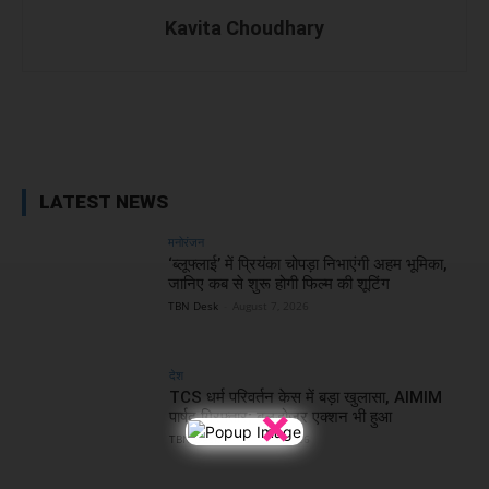
Kavita Choudhary
Facebook
X
WhatsApp
Linked
LATEST NEWS
मनोरंजन
‘ब्लूफ्लाई’ में प्रियंका चोपड़ा निभाएंगी अहम भूमिका,
जानिए कब से शुरू होगी फिल्म की शूटिंग
TBN Desk
-
August 7, 2026
देश
TCS धर्म परिवर्तन केस में बड़ा खुलासा, AIMIM
×
पार्षद गिरफ्तार; बुलडोजर एक्शन भी हुआ
TBN Desk
-
August 7, 2026