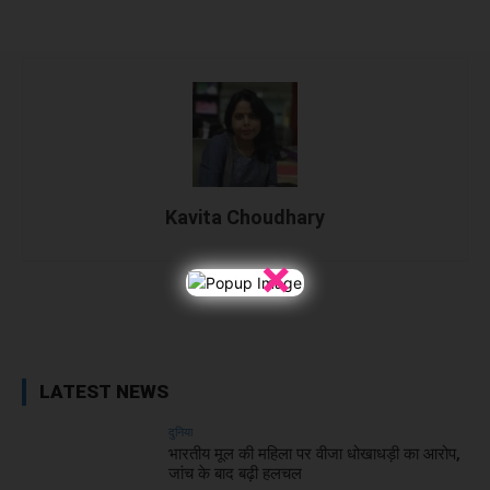
Kavita Choudhary
×
Facebook
X
WhatsApp
Linked
LATEST NEWS
दुनिया
भारतीय मूल की महिला पर वीजा धोखाधड़ी का आरोप,
जांच के बाद बढ़ी हलचल