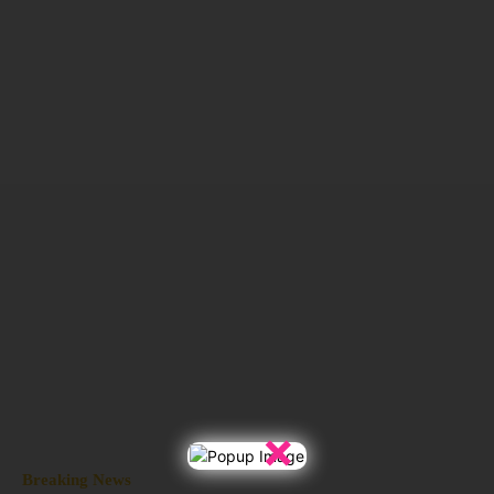
×
Breaking News