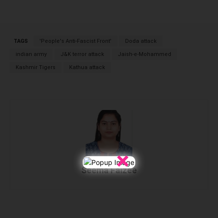
TAGS
'People's Anti-Fascist Front'
Doda attack
indian army
J&K terror attack
Jaish-e-Mohammed
Kashmir Tigers
Kathua attack
×
Seema Faizee
Facebook
X
WhatsApp
Linked