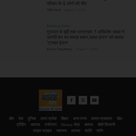
परिवार के 5 लोगों की मौत
TBN Desk
-
August 7, 2026
Breaking News
गुजरात से यूपी तक भ्रष्टाचार ? अखिलेश यादव ने
आनंदी बेन का पकड़ा बयान,’डबल इंजन’ को बताया
‘ट्रबल इंजन’
Kavita Choudhary
-
August 7, 2026
होम
देश
दुनिया
उत्तर प्रदेश
बिहार
अन्य राज्य
शासन प्रशासन
खेल
ट्रेंडिंग
अपराध
मनोरंजन
Money मंत्र
बतरस
खेती किसानी
लाइफ स्टाइल
स्वास्थ्य
आस्था
चटोरे
ब्लॉग