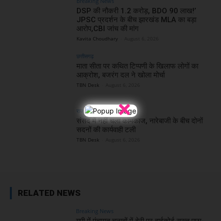
Breaking News
DSP की नौकरी 1.2 करोड़, BDO 90 लाख!’
JPSC प्रदर्शन के बीच झारखंड MLA का बड़ा
आरोप,CBI जांच की मांग
Kavita Choudhary
-
August 6, 2026
छत्तीसगढ़
माता सीता पर कथित टिप्पणी के खिलाफ लोगों का
आक्रोश, बजरंग दल ने खोला मोर्चा
TBN Desk
-
August 6, 2026
×
राजनीति
संसद में नहीं चला कामकाज, नारेबाजी के बीच दोनों
सदनों की कार्यवाही टली
TBN Desk
-
August 6, 2026
RELATED NEWS
Breaking News