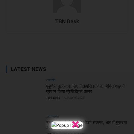
TBN Desk
Facebook
X
WhatsApp
Linked
LATEST NEWS
राजनीति
पुडुचेरी पुलिस के लिए ऐतिहासिक दिन, अमित शाह ने
प्रदान किया प्रेसिडेंट्स कलर
TBN Desk
-
August 9, 2026
मध्य प्रदेश
×
ट्रॉला और ईको वैन की भीषण टक्कर, धार में गुजरात
के छह लोगों की मौत