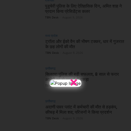
राजनीति
पुडुचेरी पुलिस के लिए ऐतिहासिक दिन, अमित शाह ने
प्रदान किया प्रेसिडेंट्स कलर
TBN Desk
-
August 9, 2026
मध्य प्रदेश
ट्रॉला और ईको वैन की भीषण टक्कर, धार में गुजरात
के छह लोगों की मौत
TBN Desk
-
August 9, 2026
छत्तीसगढ़
सिलतरा पुलिस की बड़ी सफलता, 8 साल से फरार
×
आरोपी को दो मामलों में पकड़ा
TBN Desk
-
August 9, 2026
छत्तीसगढ़
अदाणी पावर प्लांट में कर्मचारी की मौत से हड़कंप,
कीचड़ में मिला शव; परिजनों ने किया प्रदर्शन
TBN Desk
-
August 9, 2026