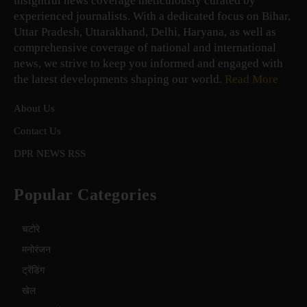
insightful news coverage meticulously curated by
experienced journalists. With a dedicated focus on Bihar,
Uttar Pradesh, Uttarakhand, Delhi, Haryana, as well as
comprehensive coverage of national and international
news, we strive to keep you informed and engaged with
the latest developments shaping our world.
Read More
About Us
Contact Us
DPR NEWS RSS
Popular Categories
चटोरे
मनोरंजन
ट्रेंडिंग
खेल