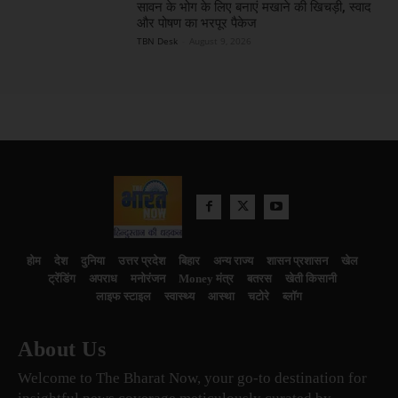
सावन के भोग के लिए बनाएं मखाने की खिचड़ी, स्वाद
और पोषण का भरपूर पैकेज
TBN Desk
-
August 9, 2026
होम
देश
दुनिया
उत्तर प्रदेश
बिहार
अन्य राज्य
शासन प्रशासन
खेल
ट्रेंडिंग
अपराध
मनोरंजन
Money मंत्र
बतरस
खेती किसानी
लाइफ स्टाइल
स्वास्थ्य
आस्था
चटोरे
ब्लॉग
About Us
Welcome to The Bharat Now, your go-to destination for