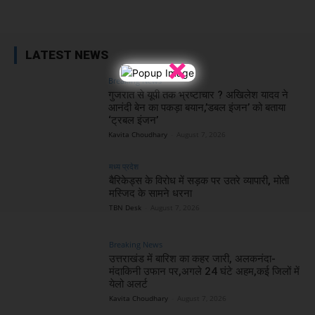
Facebook
X
WhatsApp
Linked
LATEST NEWS
×
Breaking News
गुजरात से यूपी तक भ्रष्टाचार ? अखिलेश यादव ने
आनंदी बेन का पकड़ा बयान,’डबल इंजन’ को बताया
‘ट्रबल इंजन’
Kavita Choudhary
-
August 7, 2026
मध्य प्रदेश
बैरिकेड्स के विरोध में सड़क पर उतरे व्यापारी, मोती
मस्जिद के सामने धरना
TBN Desk
-
August 7, 2026
Breaking News
उत्तराखंड में बारिश का कहर जारी, अलकनंदा-
मंदाकिनी उफान पर,अगले 24 घंटे अहम,कई जिलों में
येलो अलर्ट
Kavita Choudhary
-
August 7, 2026