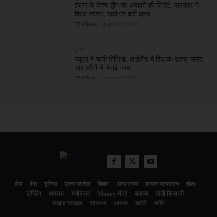
ईरान के केश्म द्वीप पर धमाकों की रिपोर्ट, सरकार ने
किया खंडन; दावों पर बढ़ी बहस
TBN Desk
-
August 7, 2026
दुनिया
स्कूल में चली गोलियां, थाईलैंड में शिक्षक-छात्र समेत
चार लोगों ने गंवाई जान
TBN Desk
-
August 7, 2026
होम
देश
दुनिया
उत्तर प्रदेश
बिहार
अन्य राज्य
शासन प्रशासन
खेल
ट्रेंडिंग
अपराध
मनोरंजन
Money मंत्र
बतरस
खेती किसानी
लाइफ स्टाइल
स्वास्थ्य
आस्था
चटोरे
ब्लॉग