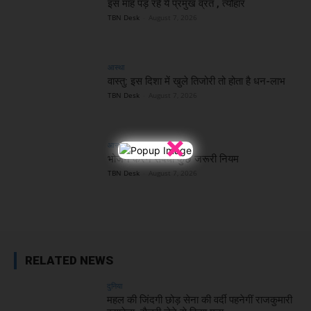
इस माह पड़ रहे ये प्रमुख व्रत , त्यौहार
TBN Desk
-
August 7, 2026
आस्था
वास्तु: इस दिशा में खुले तिजोरी तो होता है धन-लाभ
TBN Desk
-
August 7, 2026
×
आस्था
भोजन करने संबंधी कुछ जरूरी नियम
TBN Desk
-
August 7, 2026
RELATED NEWS
दुनिया
महल की जिंदगी छोड़ सेना की वर्दी पहनेगीं राजकुमारी