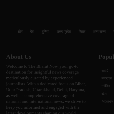
होम
देश
दुनिया
उत्तर प्रदेश
बिहार
अन्य राज्य
About Us
Popul
Welcome to The Bharat Now, your go-to
चटोरे
destination for insightful news coverage
meticulously curated by experienced
मनोरंजन
journalists. With a dedicated focus on Bihar,
ट्रेंडिंग
Uttar Pradesh, Uttarakhand, Delhi, Haryana,
खेल
as well as comprehensive coverage of
Money म
national and international news, we strive to
keep you informed and engaged with the
latest developments shaping our world.