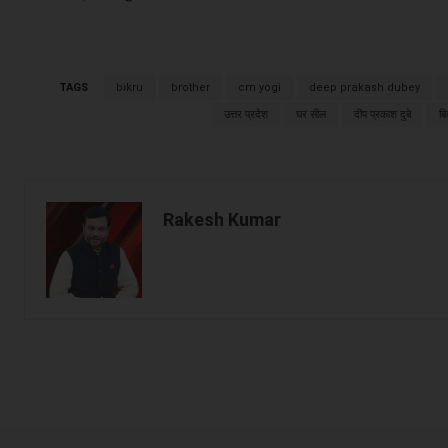
TAGS
bikru
brother
cm yogi
deep prakash dubey
उत्तर प्रदेश
घर सील
दीप प्रकाश दुबे
बि
Rakesh Kumar
Facebook
Share