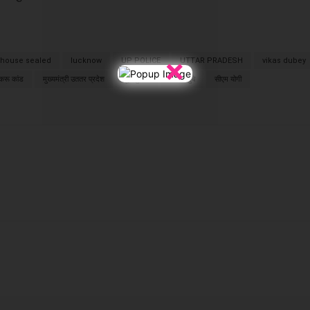
×
house sealed
lucknow
UP POLICE
UTTAR PRADESH
vikas dubey
करू कांड
मुख्यमंत्री उततर प्रदेश
यूपी पुलिस
विकास दुबे
सीएम योगी
X
WhatsApp
Linkedin