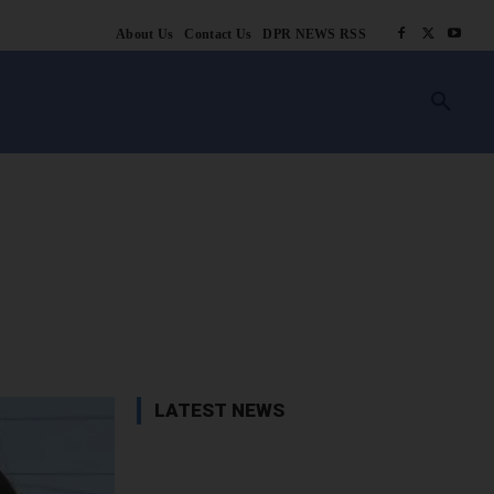
About Us
Contact Us
DPR NEWS RSS
किसानी
लाइफ स्टाइल
स्वास्थ्य
आस्था
चटोरे
ब्लॉग
अन्य
book
X
WhatsApp
Linkedin
LATEST NEWS