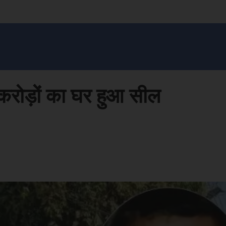
सन प्रशासन
खेल
ट्रेंडिंग
अपराध
मनोरंजन
MONEY मंत्र
बतरस
खेती 
 करोड़ों का घर हुआ सील
Face
Share