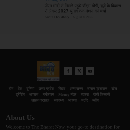
पीएम मोदी से मिलने पहुंचे सीएम योगी, यूपी के विकास
से लेकर 2027 चुनाव तक मंथन की चर्चा
Kavita Choudhary
-
August 8, 2026
होम
देश
दुनिया
उत्तर प्रदेश
बिहार
अन्य राज्य
शासन प्रशासन
खेल
ट्रेंडिंग
अपराध
मनोरंजन
Money मंत्र
बतरस
खेती किसानी
लाइफ स्टाइल
स्वास्थ्य
आस्था
चटोरे
ब्लॉग
About Us
Welcome to The Bharat Now, your go-to destination for