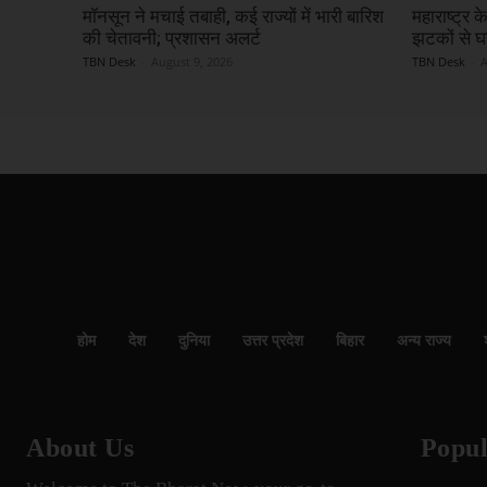
मॉनसून ने मचाई तबाही, कई राज्यों में भारी बारिश
महाराष्ट्र क
की चेतावनी; प्रशासन अलर्ट
झटकों से घरों
TBN Desk
-
August 9, 2026
TBN Desk
-
A
होम
देश
दुनिया
उत्तर प्रदेश
बिहार
अन्य राज्य
About Us
Popul