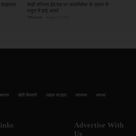
 शाइस्ता!
शाही मस्जिद ईदगाह पर जलाभिषेक के एलान से
मथुरा में हाई अलर्ट
TBN Desk
-
August 9, 2026
बतरस
खेती किसानी
लाइफ स्टाइल
स्वास्थ्य
आस्था
inks
Advertise With
Us