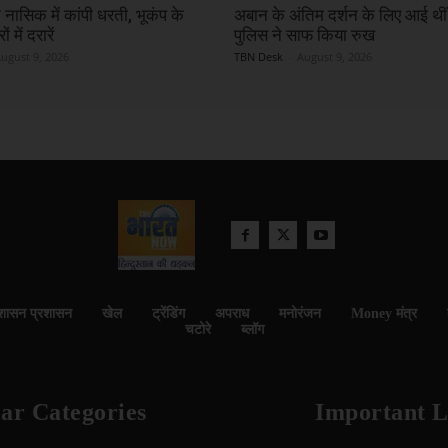
े नासिक में कांपी धरती, भूकंप के
अबान के अंतिम दर्शन के लिए आई थीं
 में दरारें
पुलिस ने साफ किया रुख
ugust 9, 2026
TBN Desk
-
August 9, 2026
शासन प्रशासन
खेल
ट्रेंडिंग
अपराध
मनोरंजन
Money मंत्र
चटोरे
ब्लॉग
ar Categories
Important L