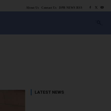
About Us
Contact Us
DPR NEWS RSS
किसानी
लाइफ स्टाइल
स्वास्थ्य
आस्था
चटोरे
ब्लॉग
अन्य
book
X
WhatsApp
Linkedin
LATEST NEWS