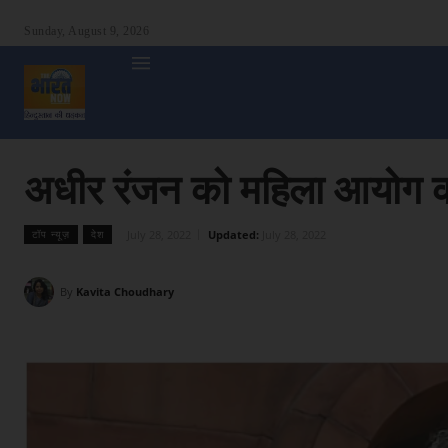
Sunday, August 9, 2026
होम
देश
दुनिया
उत्तर प्रदेश
बिहार
अन्य राज्य
शा
अधीर रंजन को महिला आयोग 
July 28, 2022
Updated:
July 28, 2022
टॉप न्यूज़
देश
By
Kavita Choudhary